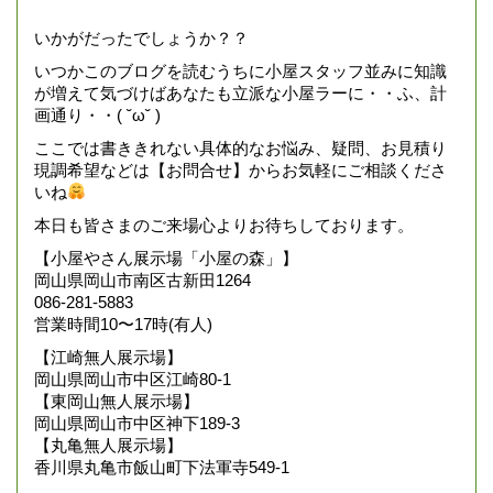
いかがだったでしょうか？？
いつかこのブログを読むうちに小屋スタッフ並みに知識
が増えて気づけばあなたも立派な小屋ラーに・・ふ、計
画通り・・( ˘ω˘ )
ここでは書ききれない具体的なお悩み、疑問、お見積り
現調希望などは【お問合せ】からお気軽にご相談くださ
いね
本日も皆さまのご来場心よりお待ちしております。
【小屋やさん展示場「小屋の森」】
岡山県岡山市南区古新田1264
086-281-5883
営業時間10〜17時(有人)
【江崎無人展示場】
岡山県岡山市中区江崎80-1
【東岡山無人展示場】
岡山県岡山市中区神下189-3
【丸亀無人展示場】
香川県丸亀市飯山町下法軍寺549-1