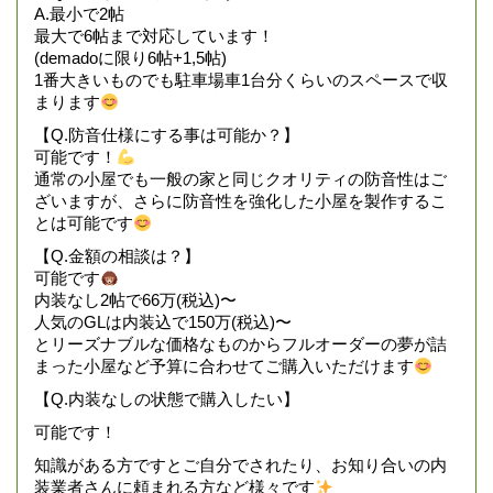
A.最小で2帖
最大で6帖まで対応しています！
(demadoに限り6帖+1,5帖)
1番大きいものでも駐車場車1台分くらいのスペースで収
まります
【Q.防音仕様にする事は可能か？】
可能です！
通常の小屋でも一般の家と同じクオリティの防音性はご
ざいますが、さらに防音性を強化した小屋を製作するこ
とは可能です
【Q.金額の相談は？】
可能です
内装なし2帖で66万(税込)〜
人気のGLは内装込で150万(税込)〜
とリーズナブルな価格なものからフルオーダーの夢が詰
まった小屋など予算に合わせてご購入いただけます
【Q.内装なしの状態で購入したい】
可能です！
知識がある方ですとご自分でされたり、お知り合いの内
装業者さんに頼まれる方など様々です