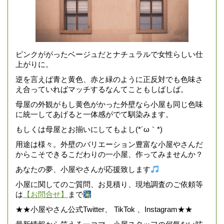
ピンクががったベージュだとナチュラルで女性らしい仕
上がりに。
逆を言えば青と黄色、赤と緑のように正反対でも色味さ
え合っていればマッチするなんてこともしばしば。
母屋の外観がもし黄色がかった外壁なら小屋も同じ色味
に統一してあげると一体感がでて馴染みます。
もしくは母屋とお揃いにしてもよし(*´ω｀*)
用途は様々。外壁のバリエーション豊富な小屋やさんだ
からこそできるこだわりの一小屋、作ってみませんか？
あなたの夢、小屋やさんが応援致します
小屋に関してのご質問、お見積り、現地調査のご依頼等
は
【お問合せ】
まで
★★小屋やさん公式Twitter、 TikTok 、Instagram★★