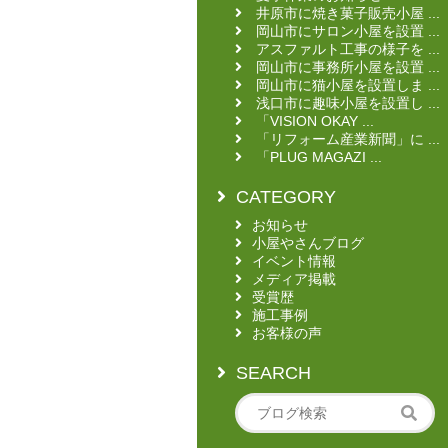
井原市に焼き菓子販売小屋 ...
岡山市にサロン小屋を設置 ...
アスファルト工事の様子を ...
岡山市に事務所小屋を設置 ...
岡山市に猫小屋を設置しま ...
浅口市に趣味小屋を設置し ...
「VISION OKAY ...
「リフォーム産業新聞」に ...
「PLUG MAGAZI ...
CATEGORY
お知らせ
小屋やさんブログ
イベント情報
メディア掲載
受賞歴
施工事例
お客様の声
SEARCH