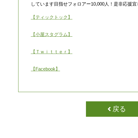
しています目指せフォロアー10,000人！是非応援宜
【ティックトック】
【小屋スタグラム】
【Ｔｗｉｔｔｅｒ】
【Facebook】
戻る