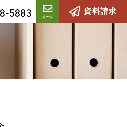
8-5883
資料請求
メール
介