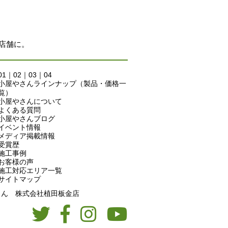
店舗に。
01
｜
02
｜
03
｜
04
小屋やさんラインナップ（製品・価格一
覧）
小屋やさんについて
よくある質問
小屋やさんブログ
イベント情報
メディア掲載情報
受賞歴
施工事例
お客様の声
施工対応エリア一覧
サイトマップ
屋やさん 株式会社植田板金店