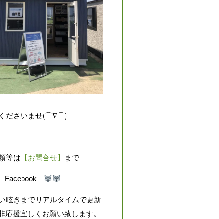
ださいませ(⌒∇⌒)
頼等は
【お問合せ】
まで
m、Facebook
い呟きまでリアルタイムで更新
是非応援宜しくお願い致します。