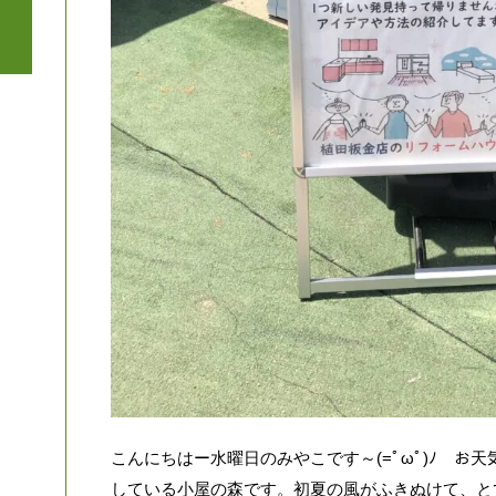
こんにちはー水曜日のみやこです～(=ﾟωﾟ)ﾉ お
している小屋の森です。初夏の風がふきぬけて、とて