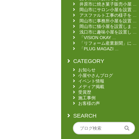
井原市に焼き菓子販売小屋 ...
岡山市にサロン小屋を設置 ...
アスファルト工事の様子を ...
岡山市に事務所小屋を設置 ...
岡山市に猫小屋を設置しま ...
浅口市に趣味小屋を設置し ...
「VISION OKAY ...
「リフォーム産業新聞」に ...
「PLUG MAGAZI ...
CATEGORY
お知らせ
小屋やさんブログ
イベント情報
メディア掲載
受賞歴
施工事例
お客様の声
SEARCH