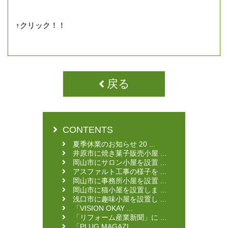
↑クリック！！
戻る
CONTENTS
夏季休業のお知らせ 20 ...
井原市に焼き菓子販売小屋 ...
岡山市にサロン小屋を設置 ...
アスファルト工事の様子を ...
岡山市に事務所小屋を設置 ...
岡山市に猫小屋を設置しま ...
浅口市に趣味小屋を設置し ...
「VISION OKAY ...
「リフォーム産業新聞」に ...
「PLUG MAGAZI ...