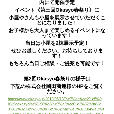
内にて開催予定
イベント《第三回Okasyo春祭り》に
小屋やさんも小屋を展示させていただくこ
とになりました！
お子様から大人まで楽しめるイベントにな
っています！
当日は小屋を2棟展示予定！
ぜひお越しください
。
お待ちしておりま
す！
もちろん当日ご相談・ご提案も可能です！
第2回Okasyo春祭りの様子は
下記の株式会社岡田商運様のHPをご覧く
ださい。
https://www.okasyo.jp/2019/05/13/%e7%ac%ac2%e5%9
b%9eokasyo%e6%98%a5%e7%a5%ad%e3%82%8a%e
3%82%92%e9%96%8b%e5%82%ac%e3%81%84%e3%8