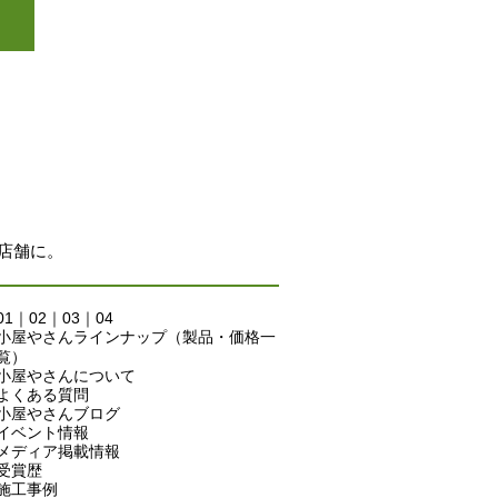
店舗に。
01
｜
02
｜
03
｜
04
小屋やさんラインナップ（製品・価格一
覧）
小屋やさんについて
よくある質問
小屋やさんブログ
イベント情報
メディア掲載情報
受賞歴
施工事例