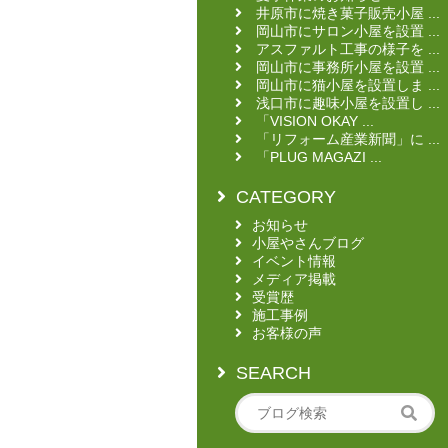
井原市に焼き菓子販売小屋 ...
岡山市にサロン小屋を設置 ...
アスファルト工事の様子を ...
岡山市に事務所小屋を設置 ...
岡山市に猫小屋を設置しま ...
浅口市に趣味小屋を設置し ...
「VISION OKAY ...
「リフォーム産業新聞」に ...
「PLUG MAGAZI ...
CATEGORY
お知らせ
小屋やさんブログ
イベント情報
メディア掲載
受賞歴
施工事例
お客様の声
SEARCH