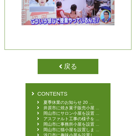
戻る
CONTENTS
夏季休業のお知らせ 20 ...
井原市に焼き菓子販売小屋 ...
岡山市にサロン小屋を設置 ...
アスファルト工事の様子を ...
岡山市に事務所小屋を設置 ...
岡山市に猫小屋を設置しま ...
浅口市に趣味小屋を設置し ...