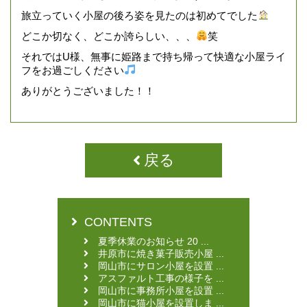
旅立っていく小屋の後ろ姿を見たのは初めてでした
どこか切なく、どこか誇らしい、、、
笑
それではU様、無事に姫路まで持ち帰って快適な小屋ライ
フをお過ごしください
ありがとうございました！！
戻る
CONTENTS
夏季休業のお知らせ 20 ...
井原市に焼き菓子販売小屋 ...
岡山市にサロン小屋を設置 ...
アスファルト工事の様子を ...
岡山市に事務所小屋を設置 ...
岡山市に猫小屋を設置しま ...