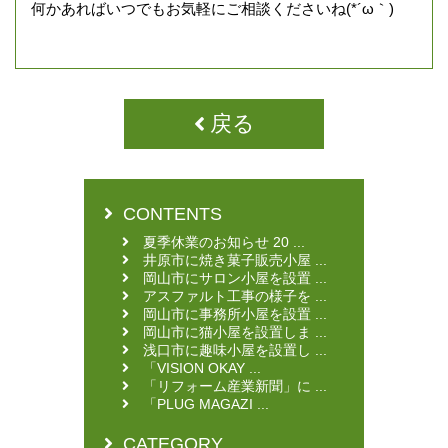
何かあればいつでもお気軽にご相談くださいね(*´ω｀)
戻る
CONTENTS
夏季休業のお知らせ 20 ...
井原市に焼き菓子販売小屋 ...
岡山市にサロン小屋を設置 ...
アスファルト工事の様子を ...
岡山市に事務所小屋を設置 ...
岡山市に猫小屋を設置しま ...
浅口市に趣味小屋を設置し ...
「VISION OKAY ...
「リフォーム産業新聞」に ...
「PLUG MAGAZI ...
CATEGORY