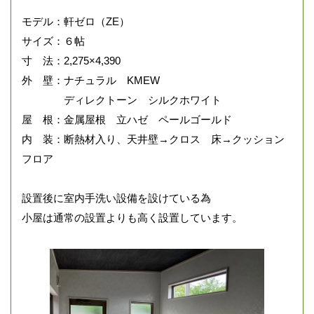
モデル：軒ゼロ（ZE）
サイズ：６帖
寸 法：2,275×4,390
外 壁：ナチュラル KMEW
ディレクトーン シルクホワイト
屋 根：金属屋根 立ハゼ ペールゴールド
内 装：断熱材入り、天井壁→クロス 床→クッション
フロア
設置後に室内手洗い設備を設けている為
小屋は通常の設置よりも高く設置しています。