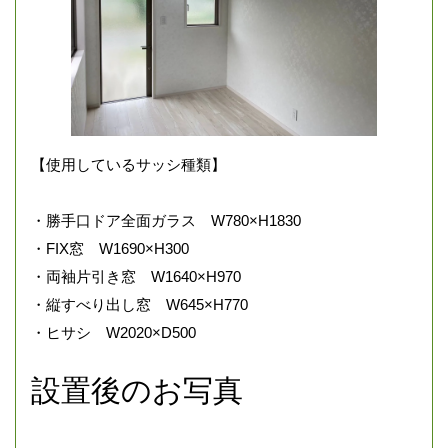
【使用しているサッシ種類】
・勝手口ドア全面ガラス W780×H1830
・FIX窓 W1690×H300
・両袖片引き窓 W1640×H970
・縦すべり出し窓 W645×H770
・ヒサシ W2020×D500
設置後のお写真