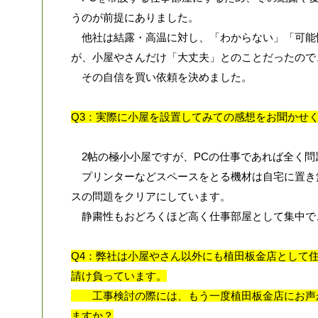
うのが前提にありました。
他社は結露・高温に対し、「わからない」「可能
が、小屋やさんだけ「大丈夫」とのことだったので
その自信を買い依頼を決めました。
Q3：実際に小屋を設置してみての感想をお聞かせ
2帖の極小小屋ですが、PCの仕事であれば全く問
プリンターなどスペースをとる機材は自宅に置き
スの問題をクリアにしています。
静粛性もおどろくほど高く仕事部屋として集中で
Q4：弊社は小屋やさん以外にも植田板金店として
請け負っています。
工事検討の際には、もう一度植田板金店にお声
ますか？