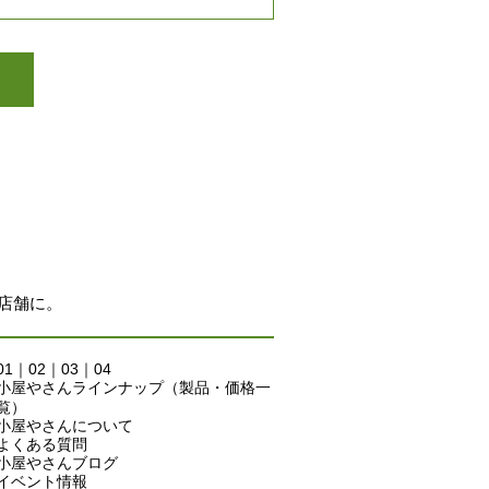
店舗に。
01
｜
02
｜
03
｜
04
小屋やさんラインナップ（製品・価格一
覧）
小屋やさんについて
よくある質問
小屋やさんブログ
イベント情報