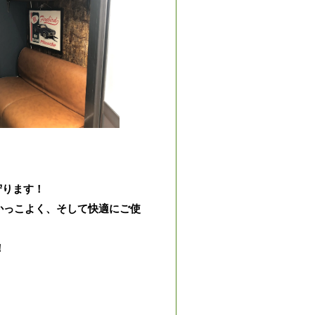
守ります！
かっこよく、そして快適にご使
！