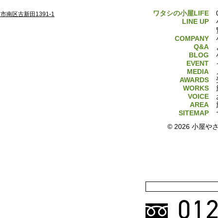
ワタシの小屋LIFE
南区古新田1391-1
LINE UP
COMPANY
Q&A
BLOG
EVENT
MEDIA
AWARDS
WORKS
VOICE
AREA
SITEMAP
© 2026 小
012