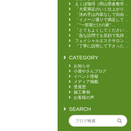
えくぼ珈琲（岡山県倉敷市 ...
「大変満足のいく仕上がり ...
「決め手は内装なしで自由 ...
「イメージ通りで満足して ...
「‘‘一部屋だけの家‘‘ ...
「とてもよくしてください ...
「急な訪問でも笑顔で気持 ...
フェイシャルエステサロン ...
「丁寧に説明して下さった ...
CATEGORY
お知らせ
小屋やさんブログ
イベント情報
メディア掲載
受賞歴
施工事例
お客様の声
SEARCH