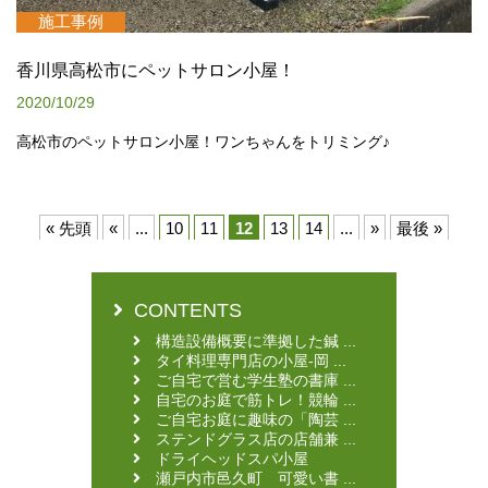
施工事例
香川県高松市にペットサロン小屋！
2020/10/29
高松市のペットサロン小屋！ワンちゃんをトリミング♪
« 先頭
«
...
10
11
12
13
14
...
»
最後 »
CONTENTS
構造設備概要に準拠した鍼 ...
タイ料理専門店の小屋-岡 ...
ご自宅で営む学生塾の書庫 ...
自宅のお庭で筋トレ！競輪 ...
ご自宅お庭に趣味の「陶芸 ...
ステンドグラス店の店舗兼 ...
ドライヘッドスパ小屋
瀬戸内市邑久町 可愛い書 ...